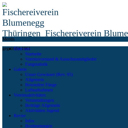
Fischereiverein Blum
Menüs
gegründet 1961
Über uns
Startseite
Vereinsvorstand & Ausschussmitglieder
Fangstatistik
Galerie
Unser Gewässer (Rev. 95)
Allgemein
Besondere Fänge
Luftaufnahmen
Vereinsaktivitäten
Veranstaltungen
Beiträge Allgemein
Aktivitäten Jugend
Revier
Infos
Bestimmungen