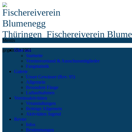
Fischereiverein Blum
Menüs
gegründet 1961
Über uns
Startseite
Vereinsvorstand & Ausschussmitglieder
Fangstatistik
Galerie
Unser Gewässer (Rev. 95)
Allgemein
Besondere Fänge
Luftaufnahmen
Vereinsaktivitäten
Veranstaltungen
Beiträge Allgemein
Aktivitäten Jugend
Revier
Infos
Bestimmungen