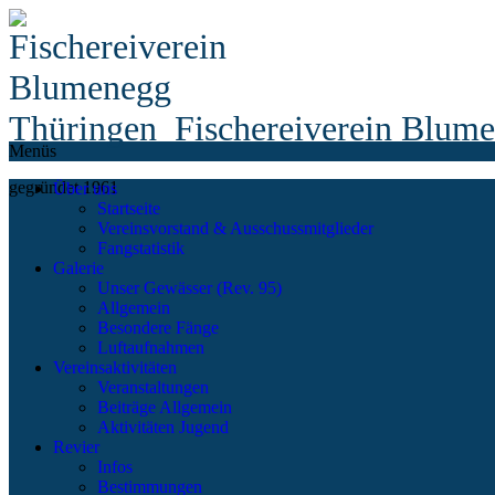
Fischereiverein Blum
Menüs
gegründet 1961
Über uns
Startseite
Vereinsvorstand & Ausschussmitglieder
Fangstatistik
Galerie
Unser Gewässer (Rev. 95)
Allgemein
Besondere Fänge
Luftaufnahmen
Vereinsaktivitäten
Veranstaltungen
Beiträge Allgemein
Aktivitäten Jugend
Revier
Infos
Bestimmungen