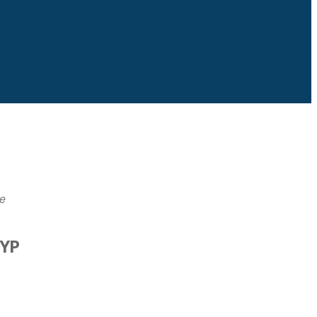
ee
YP
Office 365
Outlook Live